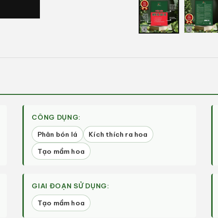
tiện
1
trong
hộp
tương
tác
CÔNG DỤNG:
Phân bón lá
Kích thích ra hoa
Tạo mầm hoa
GIAI ĐOẠN SỬ DỤNG:
Tạo mầm hoa