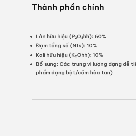
Thành phần chính
Lân hữu hiệu (P₂O₅hh):
60%
Đạm tổng số (Nts):
10%
Kali hữu hiệu (K₂Ohh):
10%
Bổ sung: Các trung vi lượng dạng dễ tiê
phẩm dạng bột/cốm hòa tan)