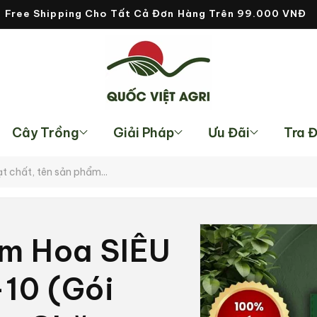
Free Shipping Cho Tất Cả Đơn Hàng Trên 99.000 VNĐ
Cây Trồng
Giải Pháp
Ưu Đãi
Tra 
Chuyển
đến
m Hoa SIÊU
thông
tin sản
phẩm
10 (Gói