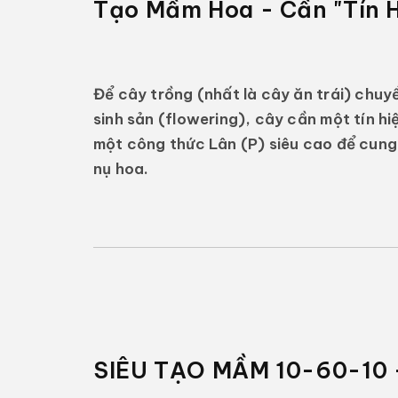
Tạo Mầm Hoa - Cần "Tín 
Để cây trồng (nhất là cây ăn trái) chuyể
sinh sản (flowering), cây cần một tín h
một công thức
Lân (P) siêu cao
để cung 
nụ hoa.
SIÊU TẠO MẦM 10-60-10 -