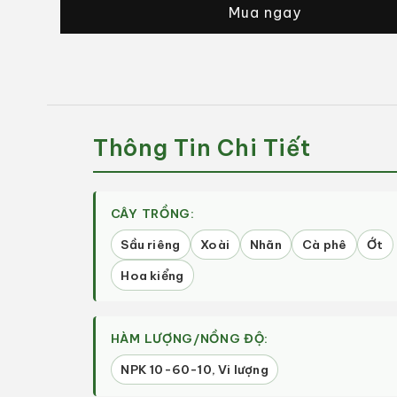
Mua ngay
Tạo
Tạo
Mầm
Mầm
Hoa
Hoa
SIÊU
SIÊU
TẠO
TẠO
MẦM
MẦM
10-
10-
Thông Tin Chi Tiết
60-
60-
10
10
(Gói
(Gói
1kg)
1kg)
CÂY TRỒNG:
-
-
Sầu riêng
Xoài
Nhãn
Cà phê
Ớt
Kích
Kích
Ra
Ra
Hoa kiểng
Hoa,
Hoa,
Chặn
Chặn
Đọt
Đọt
HÀM LƯỢNG/NỒNG ĐỘ:
NPK 10-60-10, Vi lượng