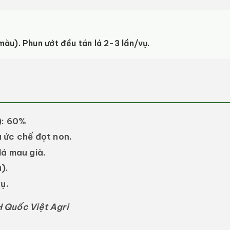
 màu). Phun ướt đều tán lá 2-3 lần/vụ.
):
60%
 ức chế đọt non.
á mau già.
).
ụ.
 Quốc Việt Agri