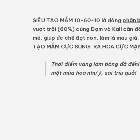
SIÊU TẠO MẦM 10-60-10
là dòng
phân b
vượt trội (60%)
cùng Đạm và Kali cân đố
mẽ, giúp ức chế đọt non, làm lá mau già,
TẠO MẦM CỰC SUNG, RA HOA CỰC MẠ
Thời điểm vàng làm bông đã đến!
một mùa hoa như ý, sai trĩu quả!