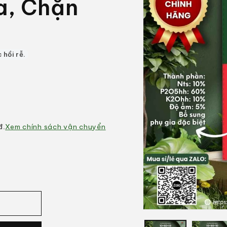
a, Chặn
 hồi rễ.
đ.
Xem chính sách vận chuyển
Mở
phương