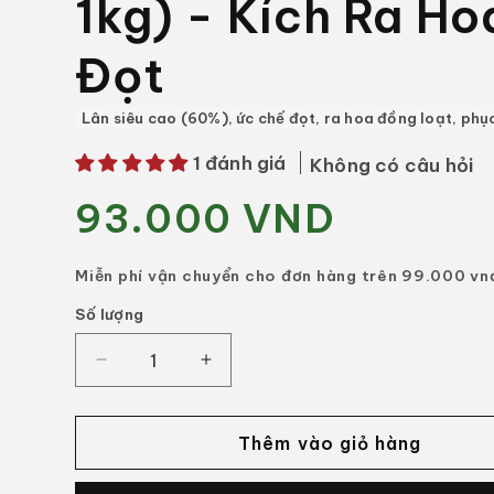
1kg) - Kích Ra Ho
Đọt
Lân siêu cao (60%), ức chế đọt, ra hoa đồng loạt, phục
1 đánh giá
Không có câu hỏi
93.000 VND
Giá
thông
thường
Miễn phí vận chuyển cho đơn hàng trên 99.000 vn
Số lượng
Số
lượng
Giảm
Tăng
số
số
lượng
lượng
của
của
Thêm vào giỏ hàng
Phân
Phân
Bón
Bón