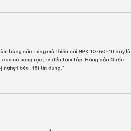
Làm bông sầu riêng mà thiếu cái NPK 10-60-10 này là
t cua nó sáng rực, ra đều tăm tắp. Hàng của Quốc
ị nghẹt béc, tôi tin dùng."