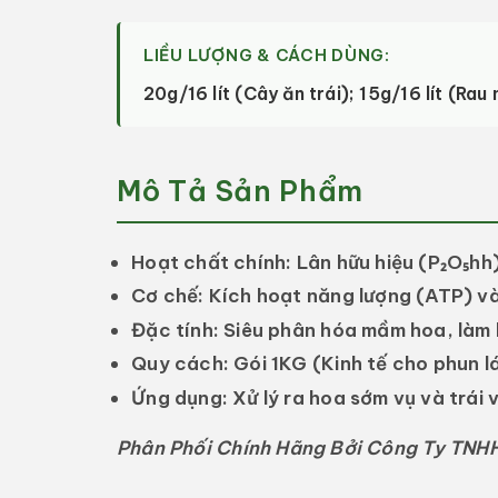
LIỀU LƯỢNG & CÁCH DÙNG:
20g/16 lít (Cây ăn trái); 15g/16 lít (Rau
Mô Tả Sản Phẩm
Hoạt chất chính:
Lân hữu hiệu (P₂O₅hh
Cơ chế:
Kích hoạt năng lượng (ATP) và
Đặc tính:
Siêu phân hóa mầm hoa, làm l
Quy cách:
Gói 1KG (Kinh tế cho phun lá
Ứng dụng:
Xử lý ra hoa sớm vụ và trái v
Phân Phối Chính Hãng Bởi Công Ty TNHH