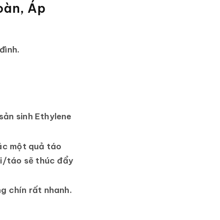
oàn, Áp
đình.
sản sinh Ethylene
oặc một quả táo
ối/táo sẽ thúc đẩy
g chín rất nhanh.