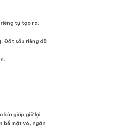
riêng tự tạo ra,
g. Đặt sầu riêng đã
n.
kín giúp giữ lại
ên bề mặt vỏ, ngăn