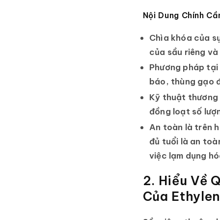
Nội Dung Chính C
Chìa khóa của sự
của sầu riêng và 
Phương pháp tại
báo, thùng gạo đ
Kỹ thuật thương 
đồng loạt số lượn
An toàn là trên h
đủ tuổi là an to
việc lạm dụng h
2. Hiểu Về 
Của Ethyle