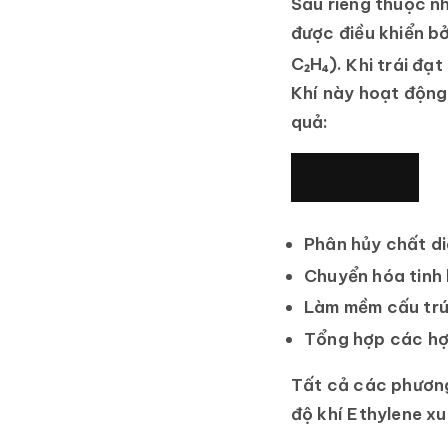
Sầu riêng thuộc nh
được điều khiển bở
C₂H₄).
Khi trái đạt
Khí này hoạt động 
quả:
Phân hủy chất di
Chuyển hóa tinh 
Làm mềm cấu trú
Tổng hợp các hợp
Tất cả các phương
độ khí Ethylene x