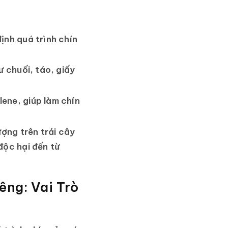
ịnh quá trình chín
ư chuối, táo, giấy
lene, giúp làm chín
ợng trên trái cây
độc hại đến từ
êng: Vai Trò