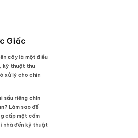
ức Giấc
ên cây là một điều
, kỹ thuật thu
ó xử lý cho chín
i sầu riêng chín
àn? Làm sao để
ung cấp một cẩm
i nhà đến kỹ thuật