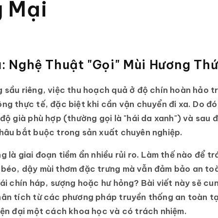
 Mại
ệu: Nghệ Thuật "Gọi" Mùi Hương Th
 sầu riêng, việc thu hoạch quả ở độ chín hoàn hảo tr
ng thực tế, đặc biệt khi cần vận chuyển đi xa. Do đó
 độ già phù hợp (thường gọi là "hái da xanh") và sau đ
khâu bắt buộc trong sản xuất chuyên nghiệp.
g là giai đoạn tiềm ẩn nhiều rủi ro. Làm thế nào để trá
 béo, dậy mùi thơm đặc trưng mà vẫn đảm bảo an to
trái chín háp, sượng hoặc hư hỏng? Bài viết này sẽ c
hân tích từ các phương pháp truyền thống an toàn tạ
iện đại một cách khoa học và có trách nhiệm.