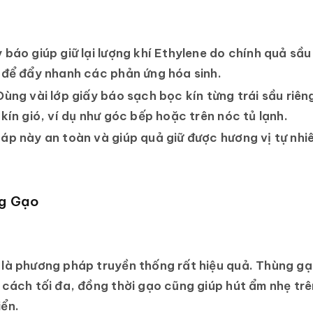
 báo giúp giữ lại lượng khí Ethylene do chính quả sầu 
 để đẩy nhanh các phản ứng hóa sinh.
ùng vài lớp giấy báo sạch bọc kín từng trái sầu riên
kín gió, ví dụ như góc bếp hoặc trên nóc tủ lạnh.
p này an toàn và giúp quả giữ được hương vị tự nhiê
ng Gạo
là phương pháp truyền thống rất hiệu quả. Thùng gạo 
 cách tối đa, đồng thời gạo cũng giúp hút ẩm nhẹ tr
ển.