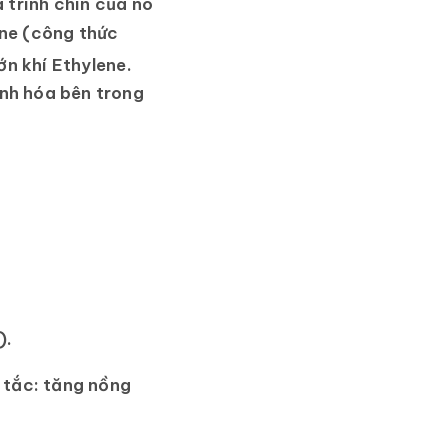
 trình chín của nó
ne
(công thức
ớn khí Ethylene.
inh hóa bên trong
).
 tắc:
tăng nồng