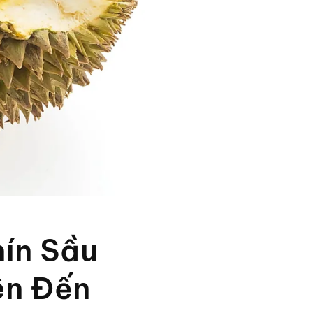
ín Sầu
ên Đến