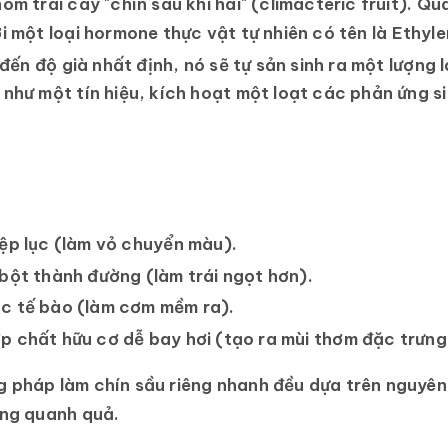
óm trái cây "chín sau khi hái" (climacteric fruit).
Quá
i một loại hormone thực vật tự nhiên có tên là
Ethyle
 đến độ già nhất định, nó sẽ tự sản sinh ra một lượng l
như một tín hiệu, kích hoạt một loạt các phản ứng s
ệp lục (làm vỏ chuyển màu).
bột thành đường (làm trái ngọt hơn).
c tế bào (làm cơm mềm ra).
 chất hữu cơ dễ bay hơi (tạo ra mùi thơm đặc trưng
 pháp làm chín sầu riêng nhanh đều dựa trên nguyên
ung quanh quả
.