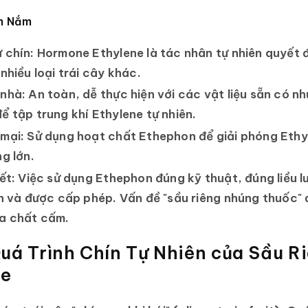
ần Nắm
 chín:
Hormone
Ethylene
là tác nhân tự nhiên quyết đ
nhiều loại trái cây khác.
 nhà:
An toàn, dễ thực hiện với các vật liệu sẵn có nh
ể tập trung khí Ethylene tự nhiên.
mại:
Sử dụng hoạt chất
Ethephon
để giải phóng Ethy
g lớn.
ết:
Việc sử dụng Ethephon đúng kỹ thuật, đúng liều lư
àn và được cấp phép. Vấn đề "sầu riêng nhúng thuốc" 
óa chất cấm.
Quá Trình Chín Tự Nhiên của Sầu Ri
ne