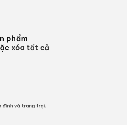
ản phẩm
oặc
xóa tất cả
 đình và trang trại.