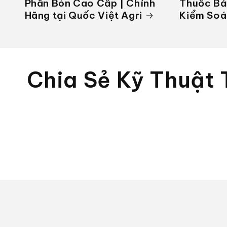
Phân Bón Cao Cấp | Chính
Thuốc Bả
Hãng tại Quốc Việt Agri
Kiểm Soá
Chia Sẻ Kỹ Thuật 
TIN SẢN PHẨM
5 PHÚT ĐỌC