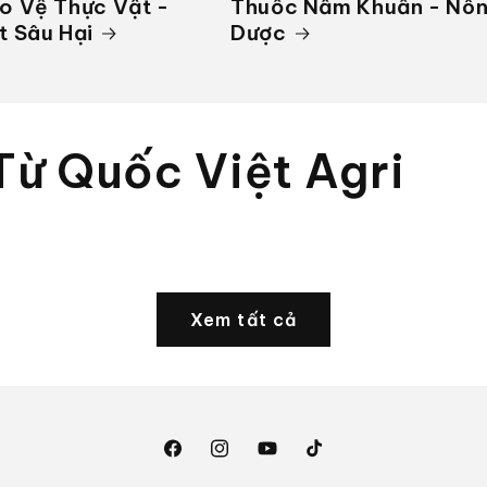
o Vệ Thực Vật -
Thuốc Nấm Khuẩn - Nô
t Sâu Hại
Dược
Từ Quốc Việt Agri
CHIA SẺ KIẾN THỨC
7 PHÚT ĐỌC
Xem tất cả
Facebook
Instagram
YouTube
TikTok