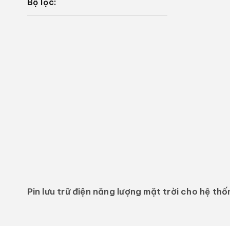
s
Bộ lọc:
ư
u
t
ậ
p
:
Pin lưu trữ điện năng lượng mặt trời cho hệ thố