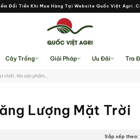
Free Shipping Cho Tất Cả Đơn Hàng Trên 99.000 VNĐ
Cây Trồng
Giải Pháp
Ưu Đãi
Tra 
Năng Lượng Mặt Trời
Sắp xếp theo: