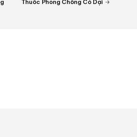
ng
Thuốc Phòng Chống Cỏ Dại
TIN SẢN PHẨM
4 PHÚT ĐỌC