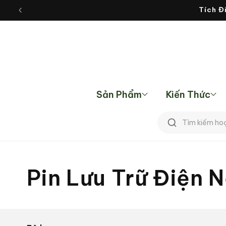
Chuyển
đến nội
dung
Sản Phẩm
Kiến Thức
Tìm
kiếm
B
Pin Lưu Trữ Điện 
ộ