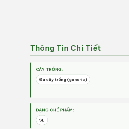
THẦN
THẦN
DƯỢC
DƯỢC
Ba
Ba
Lá
Lá
Xanh
Xanh
(1
(1
Lít)
Lít)
Thông Tin Chi Tiết
|
|
Bung
Bung
Đọt,
Đọt,
Mập
Mập
CÂY TRỒNG:
Cành
Cành
Đa cây trồng (generic)
DẠNG CHẾ PHẨM:
SL