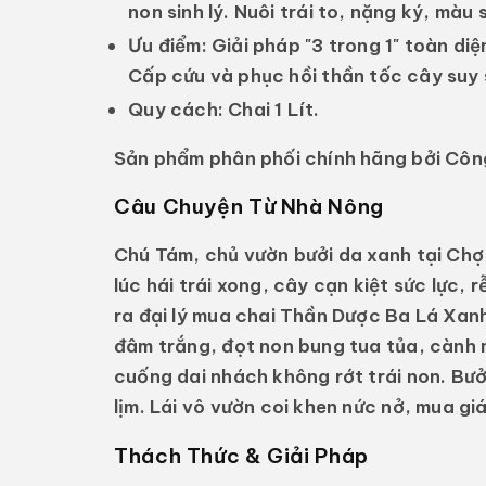
non sinh lý. Nuôi trái to, nặng ký, màu
Ưu điểm:
Giải pháp "3 trong 1" toàn diệ
Cấp cứu và phục hồi thần tốc cây suy
Quy cách:
Chai 1 Lít.
Sản phẩm phân phối chính hãng bởi Côn
Câu Chuyện Từ Nhà Nông
Chú Tám, chủ vườn bưởi da xanh tại Chợ 
lúc hái trái xong, cây cạn kiệt sức lực, 
ra đại lý mua chai
Thần Dược Ba Lá Xan
đâm trắng, đọt non bung tua tủa, cành mậ
cuống dai nhách không rớt trái non. Bư
lịm. Lái vô vườn coi khen nức nở, mua giá
Thách Thức & Giải Pháp