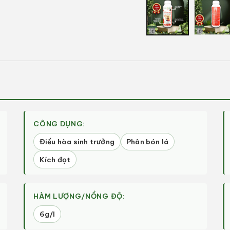
tiện
1
trong
hộp
tương
tác
CÔNG DỤNG:
Điều hòa sinh trưởng
Phân bón lá
Kích đọt
HÀM LƯỢNG/NỒNG ĐỘ:
6g/l