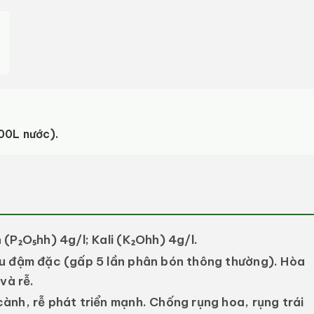
00L nước).
(P₂O₅hh) 4g/l; Kali (K₂Ohh) 4g/l.
u đậm đặc (gấp 5 lần phân bón thông thường). Hòa
và rễ.
ành, rễ phát triển mạnh. Chống rụng hoa, rụng trái