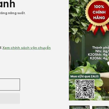
ành
 tăng năng suất.
đ.
Xem chính sách vận chuyển
Mở
phương