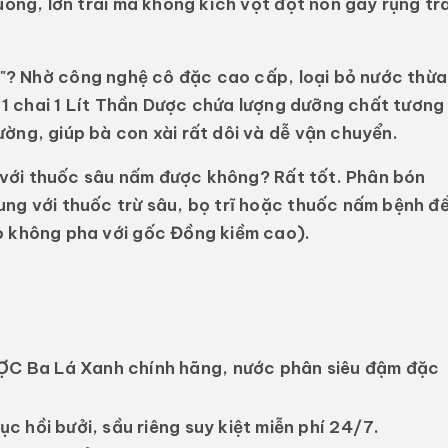
uống, lớn trái mà không kích vọt đọt non gây rụng trá
"?
Nhờ công nghệ cô đặc cao cấp, loại bỏ nước thừa
. 1 chai 1 Lít Thần Dược chứa lượng dưỡng chất tương
ờng, giúp bà con xài rất dôi và dễ vận chuyển.
 với thuốc sâu nấm được không?
Rất tốt. Phân bón
ung với thuốc trừ sâu, bọ trĩ hoặc thuốc nấm bệnh đ
o không pha với gốc Đồng kiềm cao).
 Ba Lá Xanh chính hãng, nước phân siêu đậm đặc
c hồi bưởi, sầu riêng suy kiệt miễn phí 24/7.