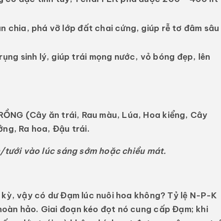
n chia, phá vỡ lớp đất chai cứng, giúp rễ tơ đâm sâu
ụng sinh lý, giúp trái mọng nước, vỏ bóng đẹp, lên
TRỒNG
(Cây ăn trái, Rau màu, Lúa, Hoa kiểng, Cây
ởng, Ra hoa, Đậu trái.
n/tưới vào lúc sáng sớm hoặc chiều mát.
i kỳ, vậy có dư Đạm lúc nuôi hoa không?
Tỷ lệ N-P-K
oàn hảo. Giai đoạn kéo đọt nó cung cấp Đạm; khi