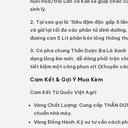
nuôi hoa/trái Lân và Kali sẽ giúp chắc c
sinh lý.
2. Tại sao gọi là "Siêu đậm đặc gấp 5 lần
và giữ lại tối đa các phân tử dinh dưỡng
đương can 5 Lít phân bón lỏng thông thư
3. Có pha chung Thần Dược Ba Lá Xanh
dạng lỏng êm mát, dễ dàng phối trộn ch
tiết kiệm một công phun xịt (Khuyến cá
Cam Kết & Gợi Ý Mua Kèm
Cam Kết Từ Quốc Việt Agri:
Vàng Chất Lượng:
Cung cấp THẦN DƯỢC
chuẩn nhà máy.
Vàng Đồng Hành:
Kỹ sư tư vấn cách phụ