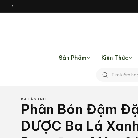
Chuyển
đến nội
dung
Sản Phẩm
Kiến Thức
Tìm
kiếm
BA LÁ XANH
Phân Bón Đậm Đ
DƯỢC Ba Lá Xanh (