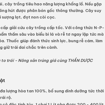
ái, cây trồng tiêu hao năng lượng khổng lồ. Nếu gặp
hông hút được phân bón gốc thông thường. Cây suy
i sượng lạt, đọt non còi cọc.
 cấp giải cứu cây trồng cấp tốc. Với công thức N-P-
ẩm thấm sâu vào biểu bì lá và rễ tơ ngay lập tức mà
a. Thuốc giúp đánh thức sinh lực, bung rễ cám, làm
 giữ trái dai chắc trên cành.
to trái - Nông sản trúng giá cùng THẦN DƯỢC
bật
đa lượng hòa tan 100%, bổ sung dinh dưỡng tức thời
ái rộ.
 cô đặc tinh túy, 1 chai 1 Lít pha được 200 - 400 lít