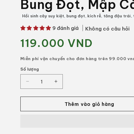
Bung Đọt, Mập C
Hồi sinh cây suy kiệt, bung đọt, kích rễ, tăng đậu trái,
9 đánh giá
Không có câu hỏi
119.000 VND
Giá
thông
thường
Miễn phí vận chuyển cho đơn hàng trên 99.000 vn
Số lượng
Số
lượng
Giảm
Tăng
số
số
lượng
lượng
của
của
Thêm vào giỏ hàng
Phân
Phân
Bón
Bón
Đậm
Đậm
Đặc
Đặc