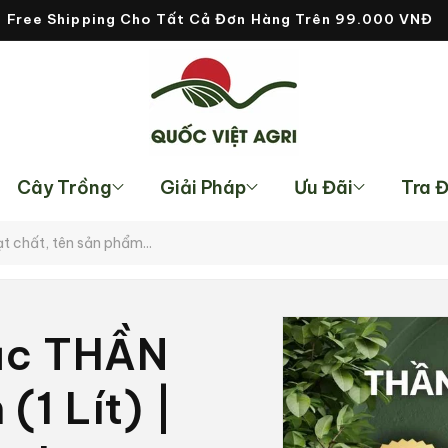
Free Shipping Cho Tất Cả Đơn Hàng Trên 99.000 VNĐ
Cây Trồng
Giải Pháp
Ưu Đãi
Tra 
Chuyển
đến
ặc THẦN
thông
tin sản
phẩm
1 Lít) |