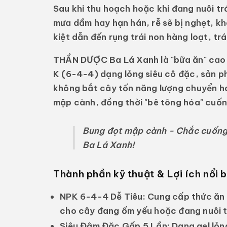
Sau khi thu hoạch hoặc khi đang nuôi tr
mưa dầm hay hạn hán, rễ sẽ bị nghẹt, k
kiệt dẫn đến rụng trái non hàng loạt, trá
THẦN DƯỢC Ba Lá Xanh
là "bữa ăn" cao
K (6-4-4) dạng lỏng siêu cô đặc, sản ph
không bắt cây tốn năng lượng chuyển hó
mập cành, đồng thời "bê tông hóa" cuống
Bung đọt mập cành - Chắc cuống 
Ba Lá Xanh!
Thành phần kỹ thuật & Lợi ích nổi 
NPK 6-4-4 Dễ Tiêu:
Cung cấp thức ăn 
cho cây đang ốm yếu hoặc đang nuôi tr
Siêu Đậm Đặc Gấp 5 Lần:
Dạng gel lỏng