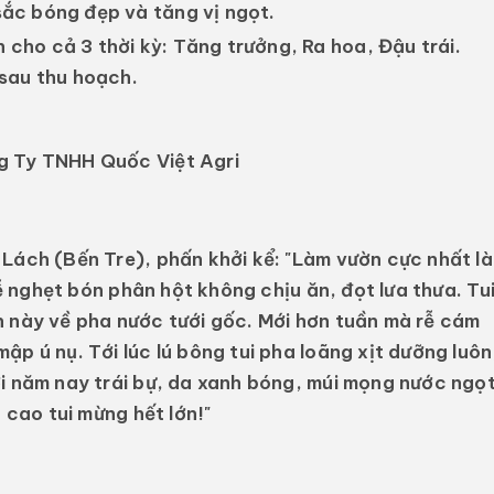
 sắc bóng đẹp và tăng vị ngọt.
n cho cả 3 thời kỳ: Tăng trưởng, Ra hoa, Đậu trái.
 sau thu hoạch.
g Ty TNHH Quốc Việt Agri
Lách (Bến Tre), phấn khởi kể: "Làm vườn cực nhất là
rễ nghẹt bón phân hột không chịu ăn, đọt lưa thưa. Tu
h
này về pha nước tưới gốc. Mới hơn tuần mà rễ cám
p ú nụ. Tới lúc lú bông tui pha loãng xịt dưỡng luôn
ởi năm nay trái bự, da xanh bóng, múi mọng nước ngọ
 cao tui mừng hết lớn!"