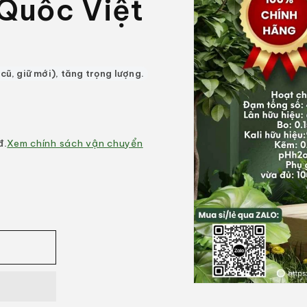
 Quốc Việt
cũ, giữ mới), tăng trọng lượng.
đ.
Xem chính sách vận chuyển
Mở
phương