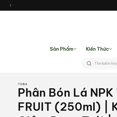
Chuyển
đến nội
dung
Sản Phẩm
Kiến Thức
Tìm
kiếm
TOBA
Phân Bón Lá NPK
FRUIT (250ml) | K