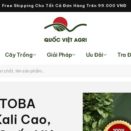
Free Shipping Cho Tất Cả Đơn Hàng Trên 99.000 VNĐ
Cây Trồng
Giải Pháp
Ưu Đãi
Tra 
Chuyển
đến
 TOBA
thông
tin sản
phẩm
ali Cao,