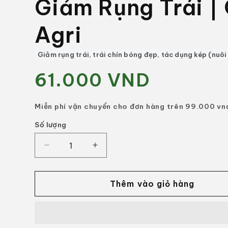
Giảm Rụng Trái |
Agri
Giảm rụng trái, trái chín bóng đẹp, tác dụng kép (nuôi 
61.000 VND
Giá
thông
thường
Miễn phí vận chuyển cho đơn hàng trên 99.000 vn
Số lượng
Số
lượng
Giảm
Tăng
số
số
lượng
lượng
của
của
Thêm vào giỏ hàng
Phân
Phân
Bón
Bón
Lá
Lá