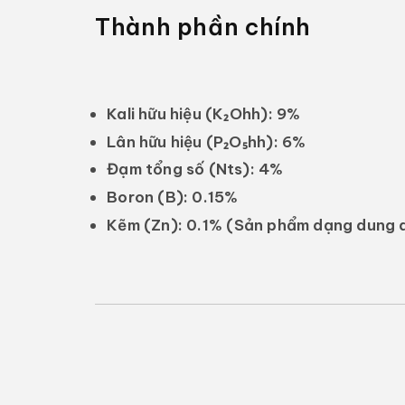
Thành phần chính
Kali hữu hiệu (K₂Ohh):
9%
Lân hữu hiệu (P₂O₅hh):
6%
Đạm tổng số (Nts):
4%
Boron (B):
0.15%
Kẽm (Zn): 0.1%
(Sản phẩm dạng dung dị