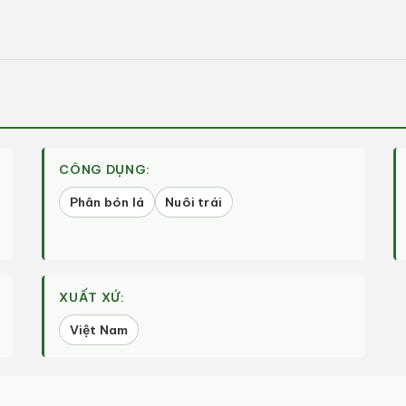
tiện
1
trong
hộp
tương
tác
CÔNG DỤNG:
Phân bón lá
Nuôi trái
XUẤT XỨ:
Việt Nam