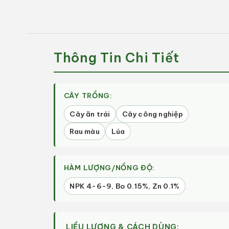
NPK
NPK
TOBA
TOBA
FRUIT
FRUIT
(250ml)
(250ml)
|
|
Thông Tin Chi Tiết
Kali
Kali
Cao,
Cao,
Giảm
Giảm
Rụng
Rụng
CÂY TRỒNG:
Trái
Trái
|
|
Cây ăn trái
Cây công nghiệp
Quốc
Quốc
Rau màu
Lúa
Việt
Việt
Agri
Agri
HÀM LƯỢNG/NỒNG ĐỘ:
NPK 4-6-9, Bo 0.15%, Zn 0.1%
LIỀU LƯỢNG & CÁCH DÙNG: