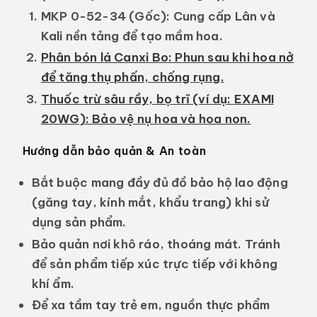
MKP 0-52-34 (Gốc):
Cung cấp Lân và
Kali nền tảng để tạo mầm hoa.
Phân bón lá Canxi Bo:
Phun sau khi hoa nở
để tăng thụ phấn, chống rụng.
Thuốc trừ sâu rầy, bọ trĩ (ví dụ: EXAMI
20WG):
Bảo vệ nụ hoa và hoa non.
Hướng dẫn bảo quản & An toàn
Bắt buộc mang đầy đủ đồ bảo hộ lao động
(găng tay, kính mắt, khẩu trang) khi sử
dụng sản phẩm.
Bảo quản nơi khô ráo, thoáng mát. Tránh
để sản phẩm tiếp xúc trực tiếp với không
khí ẩm.
Để xa tầm tay trẻ em, nguồn thực phẩm