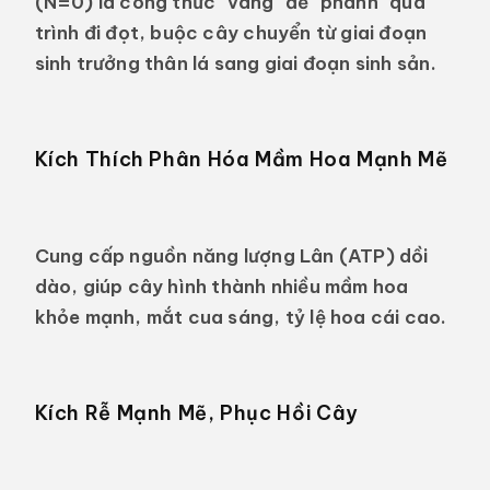
(N=0) là công thức "vàng" để "phanh" quá
trình đi đọt, buộc cây chuyển từ giai đoạn
sinh trưởng thân lá sang giai đoạn sinh sản.
Kích Thích Phân Hóa Mầm Hoa Mạnh Mẽ
Cung cấp nguồn năng lượng Lân (ATP) dồi
dào, giúp cây hình thành nhiều mầm hoa
khỏe mạnh, mắt cua sáng, tỷ lệ hoa cái cao.
Kích Rễ Mạnh Mẽ, Phục Hồi Cây