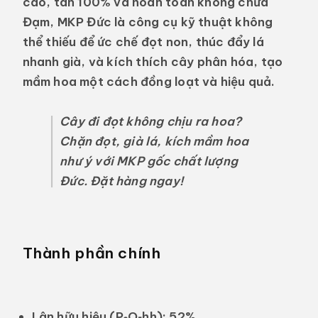
cao, tan 100% và hoàn toàn không chứa
Đạm, MKP Đức là công cụ kỹ thuật không
thể thiếu để ức chế đọt non, thúc đẩy lá
nhanh già, và kích thích cây phân hóa, tạo
mầm hoa một cách đồng loạt và hiệu quả.
Cây đi đọt không chịu ra hoa?
Chặn đọt, già lá, kích mầm hoa
như ý với MKP gốc chất lượng
Đức. Đặt hàng ngay!
Thành phần chính
Lân hữu hiệu (P₂O₅hh):
52%