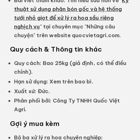
Bài viết tham khảo:
Tìm hiểu sâu hơn về
"
Kỹ
thuật sử dụng phân bón gốc và hệ thống
tưới nhỏ giọt để xử lý ra hoa sầu riêng
nghịch vụ
"
tại chuyên mục "Những câu
chuyện" trên website
quocvietagri.com
.
Quy cách & Thông tin khác
Quy cách:
Bao 25kg (giả định, có thể điều
chỉnh).
Hạn sử dụng:
Xem trên bao bì.
Xuất xứ:
Đức.
Phân phối bởi:
Công Ty TNHH Quốc Việt
Agri.
Gợi ý mua kèm
Bộ ba xử lý ra hoa chuyên nghiệp: