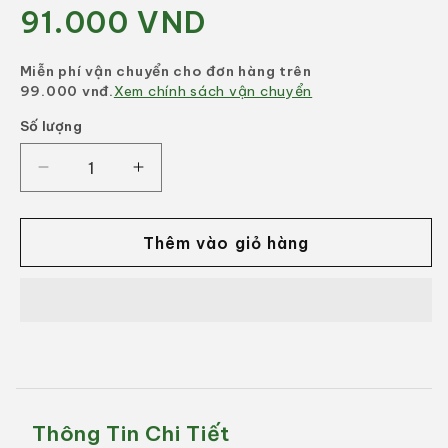
91.000 VND
Giá
thông
thường
Miễn phí vận chuyển cho đơn hàng trên
99.000 vnđ.
Xem chính sách vận chuyển
Số lượng
Số
lượng
Giảm
Tăng
số
số
lượng
lượng
của
của
Thêm vào giỏ hàng
Phân
Phân
Bón
Bón
Gốc
Gốc
MKP
MKP
0-
0-
52-
52-
34
34
(1KG)
(1KG)
Thông Tin Chi Tiết
-
-