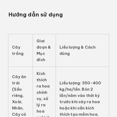
Hướng dẫn sử dụng
Giai
Cây
đoạn &
Liều lượng & Cách
trồng
Mục
dùng
đích
Kích
Cây ăn
thích
trái
Liều lượng:
350-400
ra hoa
(Sầu
kg/ha/lần. Bón 2
chính
riêng,
lần/năm vào thời kỳ
vụ, xử
Xoài,
trước khi cây ra hoa
lý ra
Nhãn,
hoặc khi cần kích
hoa
Cây có
thích tạo mầm hoa.