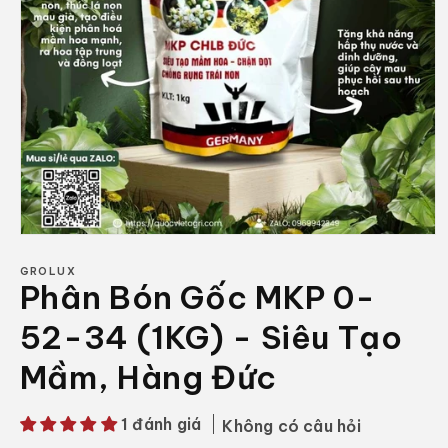
Mở
phương
tiện
GROLUX
Phân Bón Gốc MKP 0-
1
trong
hộp
52-34 (1KG) - Siêu Tạo
tương
tác
Mầm, Hàng Đức
1 đánh giá
Không có câu hỏi