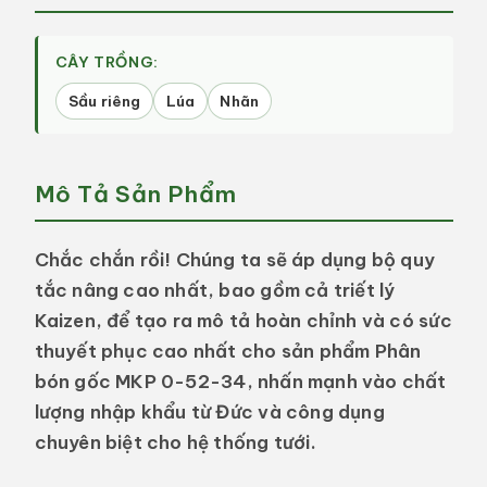
Siêu
Siêu
Tạo
Tạo
Mầm,
Mầm,
CÂY TRỒNG:
Hàng
Hàng
Sầu riêng
Lúa
Nhãn
Đức
Đức
Mô Tả Sản Phẩm
Chắc chắn rồi! Chúng ta sẽ áp dụng bộ quy
tắc nâng cao nhất, bao gồm cả triết lý
Kaizen, để tạo ra mô tả hoàn chỉnh và có sức
thuyết phục cao nhất cho sản phẩm
Phân
bón gốc MKP 0-52-34
, nhấn mạnh vào chất
lượng nhập khẩu từ Đức và công dụng
chuyên biệt cho hệ thống tưới.