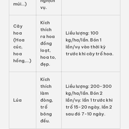
nghịch
múi...)
vụ.
Kích
Cây
thích
hoa
Liều lượng:
100
ra hoa
(Hoa
kg/ha/lần. Bón 1
đồng
cúc,
lần/vụ vào thời kỳ
loạt,
hoa
trước khi cây trổ hoa.
hoa to,
hồng,...)
đẹp.
Kích
thích
Liều lượng:
200-300
làm
kg/ha/lần. Bón 2
Lúa
đòng,
lần/vụ: lần 1 trước khi
trổ
trổ 15-20 ngày, lần 2
bông
sau đó 7-10 ngày.
đều.