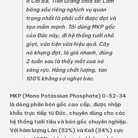
ở Cái Bè, Tiền Giang chia sẻ: Làm
bông sầu riêng nghịch vụ quan
trọng nhất là phải cắt được đọt và
tạo mầm mạnh. Tôi dùng MKP gốc
của Đức này, đi hệ thống tưới nhỏ
giọt, vừa tiện vừa hiệu quả. Cây
nó khựng đọt, lá già nhanh, đúng
2 tuần sau là thấy mắt cua nó
sáng rực. Hàng chất lượng, tan
100% không sợ nghẹt béc.
MKP (Mono Potassium Phosphate) 0-52-34
là dòng phân bón gốc cao cấp, được nhập
khẩu trực tiếp từ
Đức
, chuyên dùng cho các
hệ thống tưới tiêu và bón gốc chuyên nghiệp.
Với hàm lượng
Lân (52%) và Kali (34%)
cực