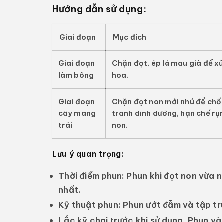
Hướng dẫn sử dụng:
Giai đoạn
Mục đích
Giai đoạn
Chặn đọt, ép lá mau già để xử
làm bông
hoa.
Giai đoạn
Chặn đọt non mới nhú để ch
cây mang
tranh dinh dưỡng, hạn chế rụ
trái
non.
Lưu ý quan trọng:
Thời điểm phun:
Phun khi đọt non vừa n
nhất.
Kỹ thuật phun:
Phun ướt đẫm và tập tru
Lắc kỹ chai trước khi sử dụng. Phun v