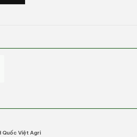
tiện
1
trong
hộp
tương
tác
 Quốc Việt Agri