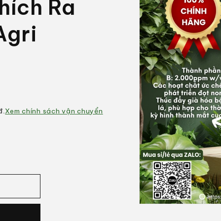
hích Ra
Agri
đ.
Xem chính sách vận chuyển
Mở
phương