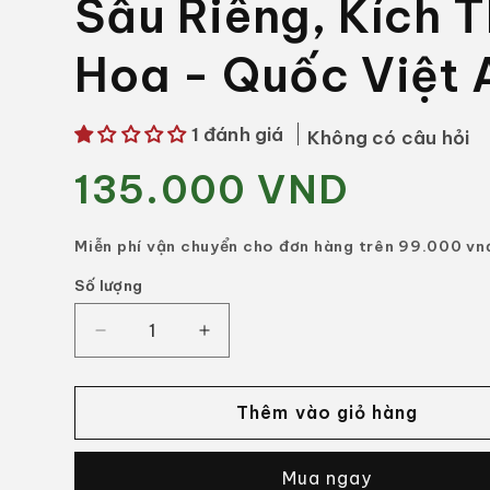
Sầu Riêng, Kích T
Hoa - Quốc Việt 
1 đánh giá
Không có câu hỏi
135.000 VND
Giá
thông
thường
Miễn phí vận chuyển cho đơn hàng trên 99.000 vn
Số lượng
Số
lượng
Giảm
Tăng
số
số
lượng
lượng
của
của
Thêm vào giỏ hàng
Phân
Phân
Bón
Bón
Mua ngay
SARIO
SARIO