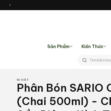
Chuyển
đến nội
dung
Sản Phẩm
Kiến Thức
Tìm
kiếm
NI VIET
Phân Bón SARIO
(Chai 500ml) - C