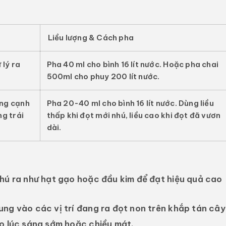
Liều lượng & Cách pha
 lý ra
Pha
40 ml
cho bình 16 lít nước. Hoặc pha chai
500ml
cho phuy 200 lít nước.
ống cạnh
Pha
20-40 ml
cho bình 16 lít nước. Dùng liều
ng trái
thấp khi đọt mới nhú, liều cao khi đọt đã vươn
dài.
hú ra như hạt gạo hoặc đầu kim để đạt hiệu quả cao
ng vào các vị trí đang ra đọt non trên khắp tán cây
ào lúc sáng sớm hoặc chiều mát.