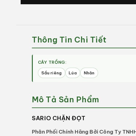
CHẶN
CHẶN
ĐỌT
ĐỌT
(Chai
(Chai
500ml)
500ml)
-
-
Thông Tin Chi Tiết
Chặn
Chặn
Đọt
Đọt
Sầu
Sầu
Riêng,
Riêng,
CÂY TRỒNG:
Kích
Kích
Thích
Thích
Sầu riêng
Lúa
Nhãn
Ra
Ra
Hoa
Hoa
-
-
Mô Tả Sản Phẩm
Quốc
Quốc
Việt
Việt
Agri
Agri
SARIO CHẶN ĐỌT
Phân Phối Chính Hãng Bởi Công Ty TNHH