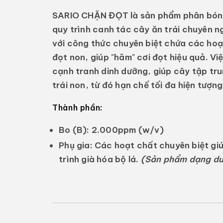
SARIO CHẶN ĐỌT
là sản phẩm phân bón 
quy trình canh tác cây ăn trái chuyên n
với công thức chuyên biệt chứa các hoạ
đọt non, giúp "hãm" cơi đọt hiệu quả. Vi
cạnh tranh dinh dưỡng, giúp cây tập tr
trái non, từ đó hạn chế tối đa hiện tượ
Thành phần:
Bo (B):
2.000ppm (w/v)
Phụ gia:
Các hoạt chất chuyên biệt giú
trình già hóa bộ lá.
(Sản phẩm dạng du