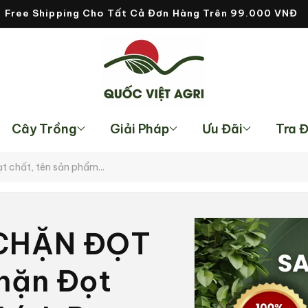
Free Shipping Cho Tất Cả Đơn Hàng Trên 99.000 VNĐ
Cây Trồng
Giải Pháp
Ưu Đãi
Tra 
Chuyển
đến
 CHẶN ĐỌT
thông
tin sản
phẩm
hặn Đọt