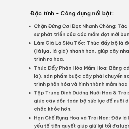
Đặc tính - Công dụng nổi bật:
Chặn Đứng Cơi Đọt Nhanh Chóng:
Tác 
sự phát triển của các mầm đọt mới bun
Làm Già Lá Siêu Tốc:
Thúc đẩy bộ lá đ
(lá lụa, lá già) nhanh hơn, giúp cây n
trình ra hoa.
Thúc Đẩy Phân Hóa Mầm Hoa:
Bằng các
lá), sản phẩm buộc cây phải chuyển san
trình phân hóa và hình thành mầm hoa
Tập Trung Dinh Dưỡng Nuôi Hoa & Trái
giúp cây dồn toàn bộ sức lực để nuôi 
chắc khỏe hơn.
Hạn Chế Rụng Hoa và Trái Non:
Đây là 
yếu tố tiên quyết giúp giữ lại tối đa l