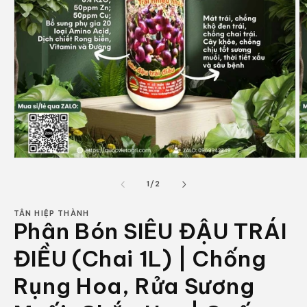
Mở
M
phương
p
tiện
ti
trong
1
/
2
1
2
số
trong
tr
hộp
h
TÂN HIỆP THÀNH
Phân Bón SIÊU ĐẬU TRÁI
tương
t
tác
t
ĐIỀU (Chai 1L) | Chống
Rụng Hoa, Rửa Sương