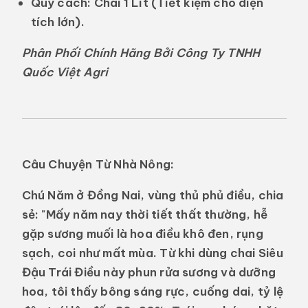
Quy cách:
Chai 1 Lít (Tiết kiệm cho diện
tích lớn).
Phân Phối Chính Hãng Bởi Công Ty TNHH
Quốc Việt Agri
Câu Chuyện Từ Nhà Nông:
Chú Năm ở Đồng Nai, vùng thủ phủ điều, chia
sẻ: "Mấy năm nay thời tiết thất thường, hễ
gặp sương muối là hoa điều khô đen, rụng
sạch, coi như mất mùa. Từ khi dùng chai
Siêu
Đậu Trái Điều
này phun rửa sương và dưỡng
hoa, tôi thấy bông sáng rực, cuống dai, tỷ lệ