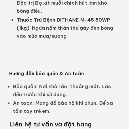
Đặc trị
Bọ xít muỗi
chích hút làm khô
bông điều.
Thuốc Trừ Bệnh DITHANE M-45 80WP
(1kg)
:
Ngừa nấm
thán thư
gây đen bông
vào mùa mưa/sương.
Hướng dẫn bảo quản & An toàn
Bảo quản:
Nơi khô ráo, thoáng mát. Lắc
đều trước khi sử dụng.
An toàn:
Mang đồ bảo hộ khi phun. Để xa
tầm tay trẻ em.
Liên hệ tư vấn và đặt hàng