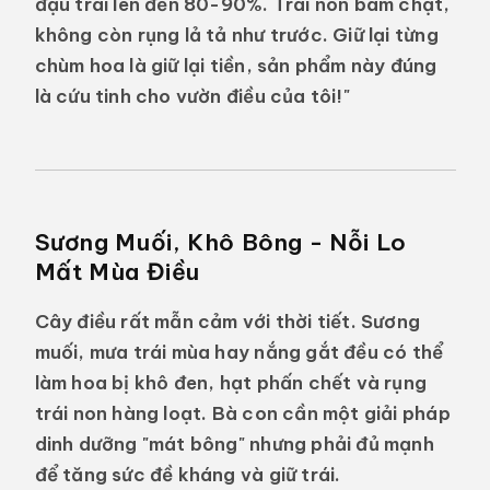
đậu trái lên đến 80-90%. Trái non bám chặt,
không còn rụng lả tả như trước. Giữ lại từng
chùm hoa là giữ lại tiền, sản phẩm này đúng
là cứu tinh cho vườn điều của tôi!"
Sương Muối, Khô Bông - Nỗi Lo
Mất Mùa Điều
Cây điều rất mẫn cảm với thời tiết. Sương
muối, mưa trái mùa hay nắng gắt đều có thể
làm hoa bị khô đen, hạt phấn chết và rụng
trái non hàng loạt. Bà con cần một giải pháp
dinh dưỡng
"mát bông"
nhưng phải đủ mạnh
để tăng sức đề kháng và giữ trái.