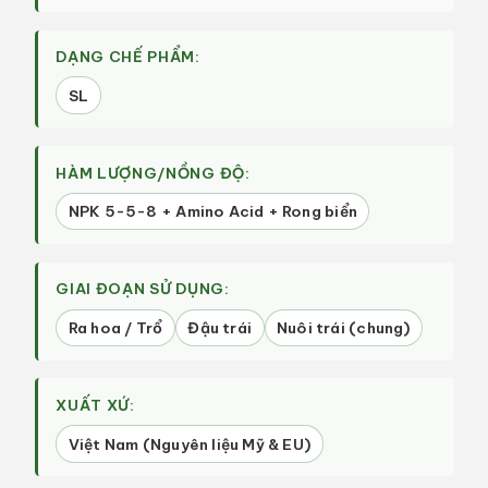
DẠNG CHẾ PHẨM:
SL
HÀM LƯỢNG/NỒNG ĐỘ:
NPK 5-5-8 + Amino Acid + Rong biển
GIAI ĐOẠN SỬ DỤNG:
Ra hoa / Trổ
Đậu trái
Nuôi trái (chung)
XUẤT XỨ:
Việt Nam (Nguyên liệu Mỹ & EU)