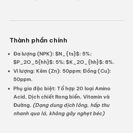
Thành phần chính
Đa lượng (NPK):
$N_{ts}$
: 5%;
$P_2O_5{hh}$
: 5%;
$K_2O_{hh}$
: 8%.
Vi lượng:
Kẽm (Zn): 50ppm; Đồng (Cu):
50ppm.
Phụ gia đặc biệt:
Tổ hợp 20 loại Amino
Acid, Dịch chiết Rong biển, Vitamin và
Đường.
(Dạng dung dịch lỏng, hấp thu
nhanh qua lá, không gây nghẹt béc)