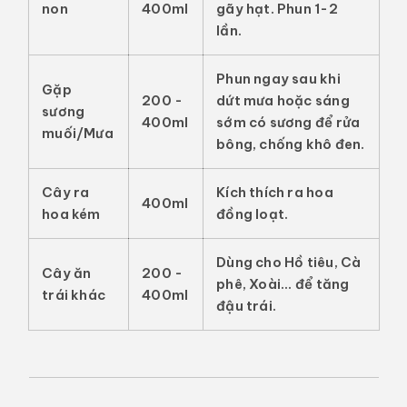
non
400ml
gãy hạt. Phun 1-2
lần.
Phun ngay
sau khi
Gặp
200 -
dứt mưa hoặc sáng
sương
400ml
sớm có sương để rửa
muối/Mưa
bông, chống khô đen.
Cây ra
Kích thích ra hoa
400ml
hoa kém
đồng loạt.
Dùng cho Hồ tiêu, Cà
Cây ăn
200 -
phê, Xoài... để tăng
trái khác
400ml
đậu trái.