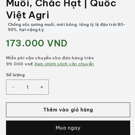
Muối, Chắc Hạt | Quốc
Việt Agri
Chống sốc sương muối, mát bông, tăng tỷ lệ đậu trái 80-
90%, hạt nặng ký.
173.000 VND
Giá
thông
thường
Miễn phí vận chuyển cho đơn hàng trên
99.000 vnđ.
Xem chính sách vận chuyển
Số lượng
Số
lượng
Giảm
Tăng
số
số
lượng
lượng
của
của
Thêm vào giỏ hàng
Phân
Phân
Bón
Bón
Mua ngay
SIÊU
SIÊU