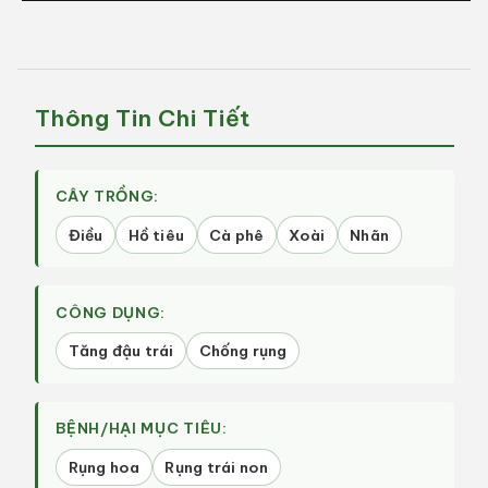
ĐẬU
ĐẬU
TRÁI
TRÁI
ĐIỀU
ĐIỀU
(Chai
(Chai
1L)
1L)
Thông Tin Chi Tiết
|
|
Chống
Chống
Rụng
Rụng
Hoa,
Hoa,
CÂY TRỒNG:
Rửa
Rửa
Điều
Hồ tiêu
Cà phê
Xoài
Nhãn
Sương
Sương
Muối,
Muối,
Chắc
Chắc
CÔNG DỤNG:
Hạt
Hạt
|
|
Tăng đậu trái
Chống rụng
Quốc
Quốc
Việt
Việt
Agri
Agri
BỆNH/HẠI MỤC TIÊU:
Rụng hoa
Rụng trái non