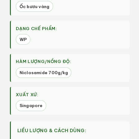
Ốc bươu vàng
DẠNG CHẾ PHẨM:
WP
HÀM LƯỢNG/NỒNG ĐỘ:
Niclosamide 700g/kg
XUẤT XỨ:
Singapore
LIỀU LƯỢNG & CÁCH DÙNG: