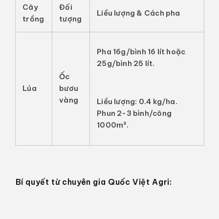
Cây
Đối
Liều lượng & Cách pha
trồng
tượng
Pha
16g/bình 16 lít
hoặc
25g/bình 25 lít
.
Ốc
Lúa
bươu
vàng
Liều lượng:
0.4 kg/ha.
Phun 2-3 bình/công
1000m².
Bí quyết từ chuyên gia Quốc Việt Agri: