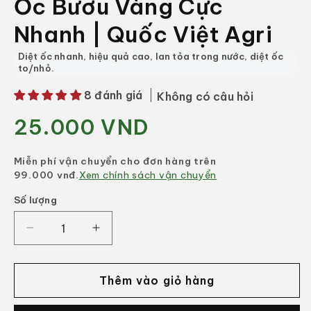
Ốc Bươu Vàng Cực
Nhanh | Quốc Việt Agri
Diệt ốc nhanh, hiệu quả cao, lan tỏa trong nước, diệt ốc
to/nhỏ.
8 đánh giá
Không có câu hỏi
25.000 VND
Giá
thông
thường
Miễn phí vận chuyển cho đơn hàng trên
99.000 vnđ.
Xem chính sách vận chuyển
Số lượng
Số
lượng
Giảm
Tăng
số
số
lượng
lượng
của
của
Thêm vào giỏ hàng
Thuốc
Thuốc
Trừ
Trừ