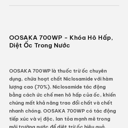
OOSAKA 700WP - Khóa Hô Hấp,
Diệt Ốc Trong Nước
OOSAKA 700WP
là thuốc trừ ốc chuyên
dụng, chứa hoạt chất
Niclosamide
với hàm
lượng cao (70%). Niclosamide tác động
bằng cách
ức chế men hô hấp
của ốc, khiến
chúng mất khả năng trao đổi chất và chết
nhanh chóng. OOSAKA 700WP có tác động
tiếp xúc và vị độc, lan tỏa mạnh mẽ trong
môi trường nước để diệt trừ ốc hiệu quả.