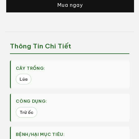
Mua ngay
Ốc
Ốc
OOSAKA
OOSAKA
700WP
700WP
(100g)
(100g)
|
|
Niclosamide
Niclosamide
Thông Tin Chi Tiết
70%
70%
|
|
Diệt
Diệt
Ốc
Ốc
CÂY TRỒNG:
Bươu
Bươu
Lúa
Vàng
Vàng
Cực
Cực
Nhanh
Nhanh
CÔNG DỤNG:
|
|
Quốc
Quốc
Trừ ốc
Việt
Việt
Agri
Agri
BỆNH/HẠI MỤC TIÊU: