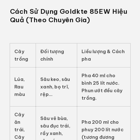
Cách Sử Dụng Goldkte 85EW Hiệu
Quả (Theo Chuyên Gia)
Cây
Đối tượng
Liều lượng & Cách
trồng
chính
pha
Pha
40 ml
cho
Lúa,
Sâu keo, sâu
bình 25 lít nước.
Rau
xanh,
bọ trĩ
,
Phun ướt đều cây
màu
rệp...
trồng.
Cây
Sâu vẽ bùa,
ăn
Pha
200 ml
cho
sâu đục trái,
trái,
phuy 200 lít nước
rầy xanh
,
Cây
(tương đương