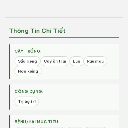
–
–
Thuốc
Thuốc
Sâu
Sâu
Dạng
Dạng
Sữa
Sữa
Thông Tin Chi Tiết
Mát
Mát
Bông,
Bông,
Trị
Trị
Rệp
Rệp
CÂY TRỒNG:
Sáp
Sáp
Sầu riêng
Cây ăn trái
Lúa
Rau màu
|
|
APN
APN
Hoa kiểng
CÔNG DỤNG:
Trị bọ trĩ
BỆNH/HẠI MỤC TIÊU: