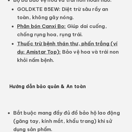
GOLDKTE 85EW:
Diệt trừ sâu rầy an
toàn, không gây nóng.
Phân bón Canxi Bo:
Giúp dai cuống,
chống rụng hoa, rụng trái.
Thuốc trừ bệnh thán thư, phấn trắng (ví
dụ: Amistar Top):
Bảo vệ hoa và trái non
khỏi nấm bệnh.
Hướng dẫn bảo quản & An toàn
Bắt buộc mang đầy đủ đồ bảo hộ lao động
(găng tay, kính mắt, khẩu trang) khi sử
dụng sản phẩm.