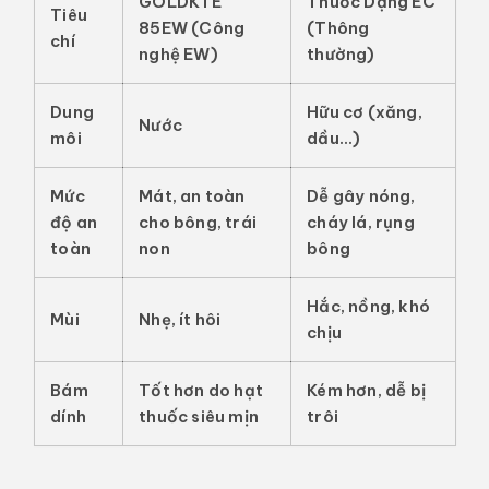
GOLDKTE
Thuốc Dạng EC
Tiêu
85EW (Công
(Thông
chí
nghệ EW)
thường)
Dung
Hữu cơ (xăng,
Nước
môi
dầu...)
Mức
Mát, an toàn
Dễ gây nóng,
độ an
cho bông, trái
cháy lá, rụng
toàn
non
bông
Hắc, nồng, khó
Mùi
Nhẹ, ít hôi
chịu
Bám
Tốt hơn do hạt
Kém hơn, dễ bị
dính
thuốc siêu mịn
trôi