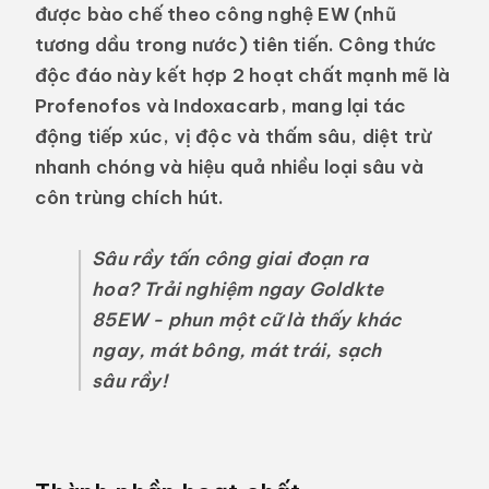
được bào chế theo công nghệ
EW (nhũ
tương dầu trong nước)
tiên tiến. Công thức
độc đáo này kết hợp 2 hoạt chất mạnh mẽ là
Profenofos và Indoxacarb, mang lại tác
động tiếp xúc, vị độc và thấm sâu, diệt trừ
nhanh chóng và hiệu quả nhiều loại sâu và
côn trùng chích hút.
Sâu rầy tấn công giai đoạn ra
hoa? Trải nghiệm ngay Goldkte
85EW - phun một cữ là thấy khác
ngay, mát bông, mát trái, sạch
sâu rầy!