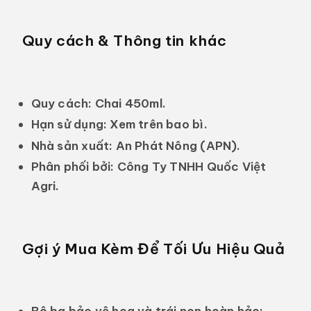
Quy cách & Thông tin khác
Quy cách:
Chai 450ml.
Hạn sử dụng:
Xem trên bao bì.
Nhà sản xuất:
An Phát Nông (APN).
Phân phối bởi:
Công Ty TNHH Quốc Việt
Agri.
Gợi ý Mua Kèm Để Tối Ưu Hiệu Quả
Bộ ba bảo vệ hoa và trái non hoàn hảo: