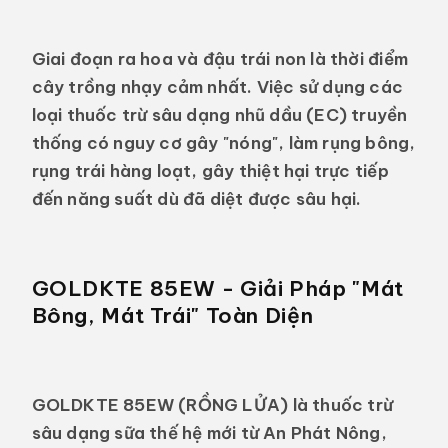
Giai đoạn ra hoa và đậu trái non là thời điểm
cây trồng nhạy cảm nhất. Việc sử dụng các
loại thuốc trừ sâu dạng nhũ dầu (EC) truyền
thống có nguy cơ gây "nóng", làm rụng bông,
rụng trái hàng loạt, gây thiệt hại trực tiếp
đến năng suất dù đã diệt được sâu hại.
GOLDKTE 85EW - Giải Pháp "Mát
Bông, Mát Trái" Toàn Diện
GOLDKTE 85EW (RỒNG LỬA)
là
thuốc trừ
sâu dạng sữa
thế hệ mới từ
An Phát Nông
,