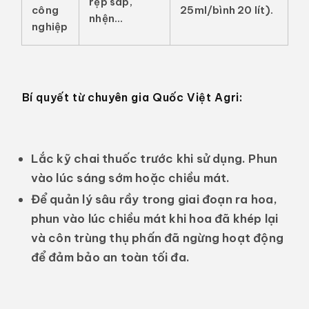
rệp sáp
,
công
25ml/bình 20 lít).
nhện...
nghiệp
Bí quyết từ chuyên gia Quốc Việt Agri:
Lắc kỹ chai thuốc trước khi sử dụng. Phun
vào lúc sáng sớm hoặc chiều mát.
Để quản lý sâu rầy trong giai đoạn ra hoa,
phun vào lúc chiều mát khi hoa đã khép lại
và côn trùng thụ phấn đã ngừng hoạt động
để đảm bảo an toàn tối đa.