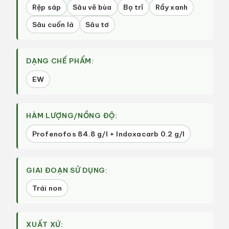
Rệp sáp
Sâu vẽ bùa
Bọ trĩ
Rầy xanh
Sâu cuốn lá
Sâu tơ
DẠNG CHẾ PHẨM:
EW
HÀM LƯỢNG/NỒNG ĐỘ:
Profenofos 84.8 g/l + Indoxacarb 0.2 g/l
GIAI ĐOẠN SỬ DỤNG:
Trái non
XUẤT XỨ: