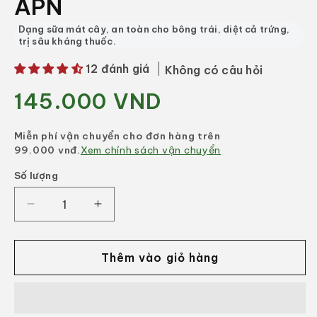
APN
Dạng sữa mát cây, an toàn cho bông trái, diệt cả trứng,
trị sâu kháng thuốc.
12 đánh giá
Không có câu hỏi
145.000 VND
Giá
thông
thường
Miễn phí vận chuyển cho đơn hàng trên
99.000 vnđ.
Xem chính sách vận chuyển
Số lượng
Số
lượng
Giảm
Tăng
số
số
lượng
lượng
của
của
Thêm vào giỏ hàng
GOLDKTE
GOLDKTE
85EW
85EW
(450ml)
(450ml)