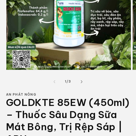
Mở
M
phương
p
tiện
ti
trong
1
/
3
1
2
số
trong
tr
hộp
h
AN PHÁT NÔNG
GOLDKTE 85EW (450ml)
tương
t
tác
t
– Thuốc Sâu Dạng Sữa
Mát Bông, Trị Rệp Sáp |